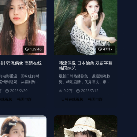
47:17
139:46
韩流偶像 日本治愈 双语字幕
剧 韩流偶像 高清在线
韩国综艺
最新日韩热播剧集，紧跟潮流趋
典电影重温，回味经典时
势。精彩剧情，优秀演技，带您
爱情到悬疑，从喜剧到动
领略日韩影视的独特魅力。
有尽有。
9.2万
2025/7/12
万
2025/2/20
日韩在线视频
韩国电影
在线视频
韩国电影