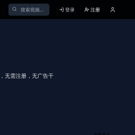
登录
注册
，无需注册，无广告干